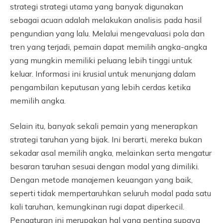
strategi strategi utama yang banyak digunakan
sebagai acuan adalah melakukan analisis pada hasil
pengundian yang lalu. Melalui mengevaluasi pola dan
tren yang terjadi, pemain dapat memilih angka-angka
yang mungkin memiliki peluang lebih tinggi untuk
keluar. Informasi ini krusial untuk menunjang dalam
pengambilan keputusan yang lebih cerdas ketika
memilih angka.
Selain itu, banyak sekali pemain yang menerapkan
strategi taruhan yang bijak. Ini berarti, mereka bukan
sekadar asal memilih angka, melainkan serta mengatur
besaran taruhan sesuai dengan modal yang dimiliki.
Dengan metode manajemen keuangan yang baik,
seperti tidak mempertaruhkan seluruh modal pada satu
kali taruhan, kemungkinan rugi dapat diperkecil.
Pengaturan ini merupakan hal yang penting supaya