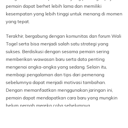
pemain dapat berhet lebih lama dan memiliki
kesempatan yang lebih tinggi untuk menang di momen
yang tepat.
Terakhir, bergabung dengan komunitas dan forum Wali
Togel serta bisa menjadi salah satu strategi yang
sukses. Berdiskusi dengan sesama pemain sering
memberikan wawasan baru serta data penting
mengenai angka-angka yang sedang. Selain itu,
membagi pengalaman dan tips dari pemenang
sebelumnya dapat menjadi motivasi tambahan.
Dengan memanfaatkan menggunakan jaringan ini,
pemain dapat mendapatkan cara baru yang mungkin
belum pernah mereka coba sebelumnya.
Hambatan dan Kesempatan di Ruang