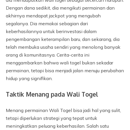
dia mendapatkan wali togel sebagai secercah harapan.
Dengan dana sedikit, dia mengikuti permainan dan
akhirnya mendapat jackpot yang mengubah
segalanya. Dia memakai sebagian dari
keberhasilannya untuk berinvestasi dalam
pengembangan keterampilan baru, dan sekarang, dia
telah membuka usaha sendiri yang menolong banyak
orang di komunitasnya. Cerita-cerita ini
menggambarkan bahwa wali togel bukan sekadar
permainan, tetapi bisa menjadi jalan menuju perubahan
hidup yang signifikan.
Taktik Menang pada Wali Togel
Menang permainan Wali Togel bisa jadi hal yang sulit,
tetapi diperlukan strategi yang tepat untuk
meningkatkan peluang keberhasilan. Salah satu