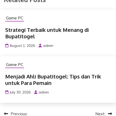
Game PC
Strategi Terbaik untuk Menang di
Bupatitogel
August 1, 2026
admin
Game PC
Menjadi Ahli Bupatitogel: Tips dan Trik
untuk Para Pemain
July 30, 2026
admin
P
Previous:
Next: