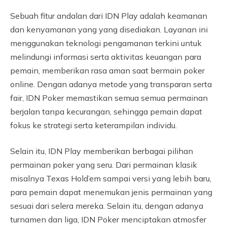
Sebuah fitur andalan dari IDN Play adalah keamanan
dan kenyamanan yang yang disediakan. Layanan ini
menggunakan teknologi pengamanan terkini untuk
melindungi informasi serta aktivitas keuangan para
pemain, memberikan rasa aman saat bermain poker
online. Dengan adanya metode yang transparan serta
fair, IDN Poker memastikan semua semua permainan
berjalan tanpa kecurangan, sehingga pemain dapat
fokus ke strategi serta keterampilan individu.
Selain itu, IDN Play memberikan berbagai pilihan
permainan poker yang seru. Dari permainan klasik
misalnya Texas Hold’em sampai versi yang lebih baru,
para pemain dapat menemukan jenis permainan yang
sesuai dari selera mereka. Selain itu, dengan adanya
turnamen dan liga, IDN Poker menciptakan atmosfer