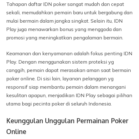
Tahapan daftar IDN poker sangat mudah dan cepat
sekali, memudahkan pemain baru untuk bergabung dan
mulai bermain dalam jangka singkat. Selain itu, IDN
Play juga menawarkan bonus yang menggoda dan
promosi yang meningkatkan pengalaman bermain.
Keamanan dan kenyamanan adalah fokus penting IDN
Play. Dengan menggunakan sistem proteksi yg
canggih, pemain dapat merasakan aman saat bermain
poker online. Di sisi lain, layanan pelanggan yg
responsif siap membantu pemain dalam menangani
kesulitan apapun, menjadikan IDN Play sebagai pilihan
utama bagi pecinta poker di seluruh Indonesia.
Keunggulan Unggulan Permainan Poker
Online