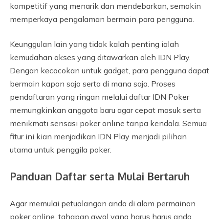
kompetitif yang menarik dan mendebarkan, semakin
memperkaya pengalaman bermain para pengguna.
Keunggulan lain yang tidak kalah penting ialah
kemudahan akses yang ditawarkan oleh IDN Play.
Dengan kecocokan untuk gadget, para pengguna dapat
bermain kapan saja serta di mana saja. Proses
pendaftaran yang ringan melalui daftar IDN Poker
memungkinkan anggota baru agar cepat masuk serta
menikmati sensasi poker online tanpa kendala. Semua
fitur ini kian menjadikan IDN Play menjadi pilihan
utama untuk penggila poker.
Panduan Daftar serta Mulai Bertaruh
Agar memulai petualangan anda di alam permainan
poker online, tahapan awal yang harus harus anda