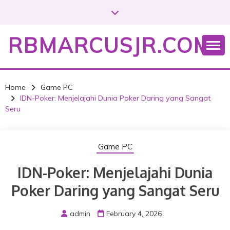
S
k
i
RBMARCUSJR.COM
p
t
o
c
Home
Game PC
o
IDN-Poker: Menjelajahi Dunia Poker Daring yang Sangat
n
Seru
t
e
n
Game PC
t
IDN-Poker: Menjelajahi Dunia
Poker Daring yang Sangat Seru
admin
February 4, 2026