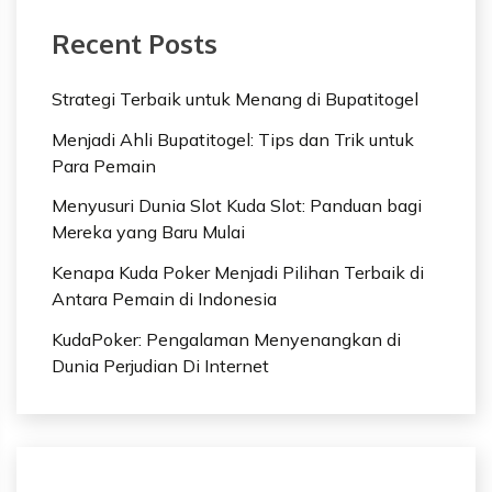
Recent Posts
Strategi Terbaik untuk Menang di Bupatitogel
Menjadi Ahli Bupatitogel: Tips dan Trik untuk
Para Pemain
Menyusuri Dunia Slot Kuda Slot: Panduan bagi
Mereka yang Baru Mulai
Kenapa Kuda Poker Menjadi Pilihan Terbaik di
Antara Pemain di Indonesia
KudaPoker: Pengalaman Menyenangkan di
Dunia Perjudian Di Internet