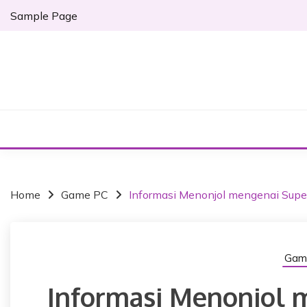
S
Sample Page
k
i
p
t
o
c
o
n
t
e
n
Home
Game PC
Informasi Menonjol mengenai Super
t
Gam
Informasi Menonjol 