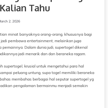
Kalian Tahu
arch 2, 2026
hatian minat banyaknya orang-orang, khususnya bagi
a jadi pembawa entertainment, melainkan juga
emainnya. Dalam dunia judi, supertogel dikenal
adikannya jadi menarik dan dan beraneka ragam.
 supertogel, krusial untuk mengetahui para hal
 sampai peluang untung, supa togel memiliki beraneka
embahas membahas berbagai hal seputar supertogel yg
njadikan pengalaman bermainmu menjadi semakin