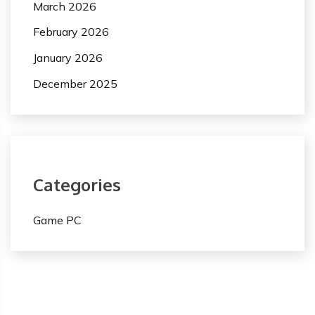
March 2026
February 2026
January 2026
December 2025
Categories
Game PC