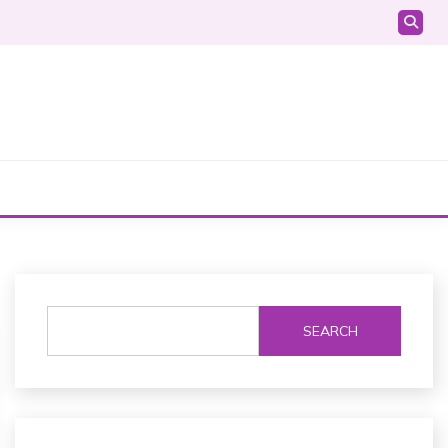
SEARCH