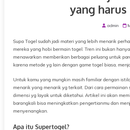
yang harus 
admin
M
Supa Togel sudah jadi materi yang lebih menarik per
mereka yang hobi bermain togel. Tren ini bukan hany
menawarkan memberikan berbagai peluang untuk para p
karena metode yg lain dengan game togel biasa, menj
Untuk kamu yang mungkin masih familiar dengan istilah
menarik yang menarik yg terkait. Dari cara permainan
dimensi yg layak untuk diketahui. Artikel ini akan m
barangkali bisa meningkatkan pengertianmu dan me
menyenangkan.
Apa itu Supertogel?