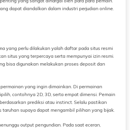
penting yang sangat dihargai oleh para para pemain.
ang dapat diandalkan dalam industri perjudian online.
ma yang perlu dilakukan yalah daftar pada situs resmi
n situs yang terpercaya serta mempunyai izin resmi.
g bisa digunakan melakukan proses deposit dan
 permainan yang ingin dimainkan. Di permainan
dipilih, contohnya 2D, 3D, serta empat dimensi. Pemain
dasarkan prediksi atau instinct. Selalu pastikan
s taruhan supaya dapat mengambil pilihan yang bijak.
enunggu output pengundian. Pada saat eceran,