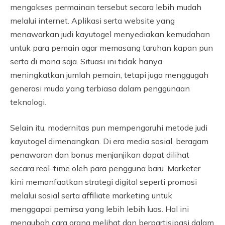
mengakses permainan tersebut secara lebih mudah
melalui internet. Aplikasi serta website yang
menawarkan judi kayutogel menyediakan kemudahan
untuk para pemain agar memasang taruhan kapan pun
serta di mana saja. Situasi ini tidak hanya
meningkatkan jumlah pemain, tetapi juga menggugah
generasi muda yang terbiasa dalam penggunaan
teknologi.
Selain itu, modernitas pun mempengaruhi metode judi
kayutogel dimenangkan. Di era media sosial, beragam
penawaran dan bonus menjanjikan dapat dilihat
secara real-time oleh para pengguna baru. Marketer
kini memanfaatkan strategi digital seperti promosi
melalui sosial serta affiliate marketing untuk
menggapai pemirsa yang lebih lebih luas. Hal ini
mengubah cara orang melihat dan berpartisipasi dalam