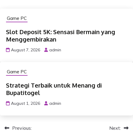
Game PC
Slot Deposit 5K: Sensasi Bermain yang
Menggembirakan
August 7, 2026
admin
Game PC
Strategi Terbaik untuk Menang di
Bupatitogel
August 1, 2026
admin
P
Previous:
Next: