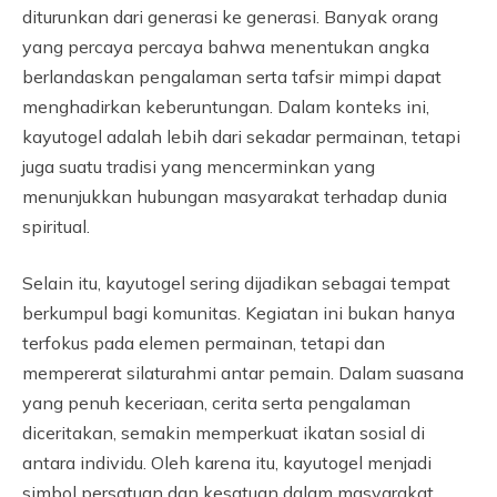
diturunkan dari generasi ke generasi. Banyak orang
yang percaya percaya bahwa menentukan angka
berlandaskan pengalaman serta tafsir mimpi dapat
menghadirkan keberuntungan. Dalam konteks ini,
kayutogel adalah lebih dari sekadar permainan, tetapi
juga suatu tradisi yang mencerminkan yang
menunjukkan hubungan masyarakat terhadap dunia
spiritual.
Selain itu, kayutogel sering dijadikan sebagai tempat
berkumpul bagi komunitas. Kegiatan ini bukan hanya
terfokus pada elemen permainan, tetapi dan
mempererat silaturahmi antar pemain. Dalam suasana
yang penuh keceriaan, cerita serta pengalaman
diceritakan, semakin memperkuat ikatan sosial di
antara individu. Oleh karena itu, kayutogel menjadi
simbol persatuan dan kesatuan dalam masyarakat.