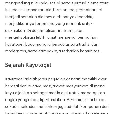
mengandung nilai-nilai sosial serta spiritual. Sementara
itu, melalui kehadiran platform online, permainan ini
menjadi semakin diakses oleh banyak individu,
menjadikannya fenomena yang menarik untuk
diskusikan. Di dalam tulisan ini, kami akan
mengeksplorasi lebih lanjut mengenai permainan
kayutogel, bagaimana ia berada antara tradisi dan
modernitas, serta dampaknya terhadap komunitas.
Sejarah Kayutogel
Kayutogel adalah jenis perjudian dengan memiliki akar
berasal dari budaya masyarakat masyarakat, di mana
kayu dijadikan sebagai media alat untuk menetapkan
angka yang akan dipertaruhkan. Permainan ini bukan
sekadar sekadar, melainkan juga adalah komponen dari
kebudayaan setempat yang mengintegrasikan elemen