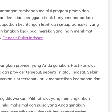
 keuntungan tambahan melalui program promo dan
gan demikian, pengguna tidak hanya mendapatkan
apatkan keuntungan lebih dari setiap transaksi yang
alah langkah bijak bagi mereka yang ingin menikmati
n.
Deposit Pulsa Indosat
mbangkan provider yang Anda gunakan. Pastikan slot
i provider tersebut, seperti Tri atau Indosat. Selain
enawarkan slot tersebut untuk memastikan keamanan dan
ang ditawarkan. Pilihlah slot yang memungkinkan
nilai maksimal dari pulsa yang Anda gunakan.
osi menarik untuk deposit, jadi cermati setiap