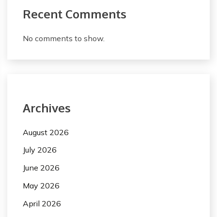
Recent Comments
No comments to show.
Archives
August 2026
July 2026
June 2026
May 2026
April 2026