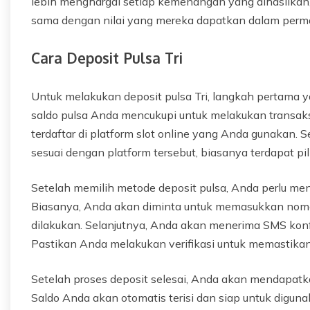
lebih menghargai setiap kemenangan yang dihasilkan
sama dengan nilai yang mereka dapatkan dalam perm
Cara Deposit Pulsa Tri
Untuk melakukan deposit pulsa Tri, langkah pertama
saldo pulsa Anda mencukupi untuk melakukan transaksi
terdaftar di platform slot online yang Anda gunakan. 
sesuai dengan platform tersebut, biasanya terdapat pil
Setelah memilih metode deposit pulsa, Anda perlu meng
Biasanya, Anda akan diminta untuk memasukkan nomor
dilakukan. Selanjutnya, Anda akan menerima SMS konfi
Pastikan Anda melakukan verifikasi untuk memastikan
Setelah proses deposit selesai, Anda akan mendapatka
Saldo Anda akan otomatis terisi dan siap untuk diguna