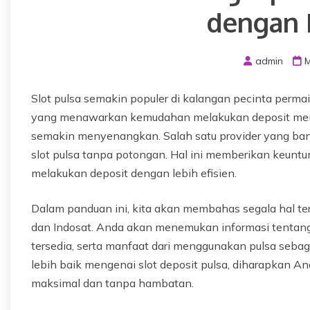
dengan P
admin
M
Slot pulsa semakin populer di kalangan pecinta permai
yang menawarkan kemudahan melakukan deposit me
semakin menyenangkan. Salah satu provider yang bany
slot pulsa tanpa potongan. Hal ini memberikan keunt
melakukan deposit dengan lebih efisien.
Dalam panduan ini, kita akan membahas segala hal ter
dan Indosat. Anda akan menemukan informasi tentang c
tersedia, serta manfaat dari menggunakan pulsa se
lebih baik mengenai slot deposit pulsa, diharapkan 
maksimal dan tanpa hambatan.