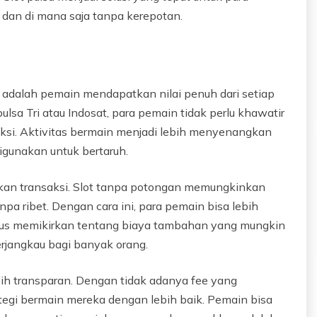
 dan di mana saja tanpa kerepotan.
n adalah pemain mendapatkan nilai penuh dari setiap
a Tri atau Indosat, para pemain tidak perlu khawatir
aksi. Aktivitas bermain menjadi lebih menyenangkan
igunakan untuk bertaruh.
an transaksi. Slot tanpa potongan memungkinkan
a ribet. Dengan cara ini, para pemain bisa lebih
rus memikirkan tentang biaya tambahan yang mungkin
erjangkau bagi banyak orang.
ebih transparan. Dengan tidak adanya fee yang
egi bermain mereka dengan lebih baik. Pemain bisa