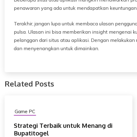
penawaran yang ada untuk mendapatkan keuntungan 
Terakhir, jangan lupa untuk membaca ulasan penggun
pulsa. Ulasan ini bisa memberikan insight mengenai k
pelanggan dari situs atau aplikasi. Dengan melakukan
dan menyenangkan untuk dimainkan.
Related Posts
Game PC
Strategi Terbaik untuk Menang di
Bupatitogel