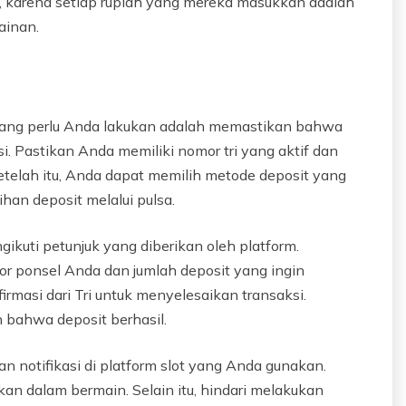
, karena setiap rupiah yang mereka masukkan adalah
ainan.
 yang perlu Anda lakukan adalah memastikan bahwa
. Pastikan Anda memiliki nomor tri yang aktif dan
Setelah itu, Anda dapat memilih metode deposit yang
ihan deposit melalui pulsa.
ikuti petunjuk yang diberikan oleh platform.
 ponsel Anda dan jumlah deposit yang ingin
rmasi dari Tri untuk menyelesaikan transaksi.
 bahwa deposit berhasil.
n notifikasi di platform slot yang Anda gunakan.
kan dalam bermain. Selain itu, hindari melakukan