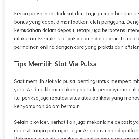
Kedua provider ini, Indosat dan Tri, juga memberikan
bonus yang dapat dimanfaatkan oleh pengguna. Den
kemudahan dalam deposit, tetapi juga berpotensi mend
dilakukan. Memilih slot pulsa dari Indosat atau Tri ad
permainan online dengan cara yang praktis dan efisie
Tips Memilih Slot Via Pulsa
Saat memilih slot via pulsa, penting untuk memperti
yang Anda pilih mendukung metode pembayaran pulsa dar
itu, periksa juga reputasi situs atau aplikasi yang m
kenyamanan dalam bermain.
Selain provider, perhatikan juga mekanisme deposit y
deposit tanpa potongan, agar Anda bisa mendapatkan 
Beberapa situs atau aplikasi mungkin menawarkan prom