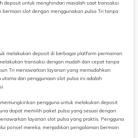
 deposit untuk menghindari masalah saat transaksi.
 bermain slot dengan menggunakan pulsa Tri tanpa
tuk melakukan deposit di berbagai platform permainan
melakukan transaksi dengan mudah dan cepat tanpa
maupun Tri menawarkan layanan yang memudahkan
utama dari penggunaan slot pulsa ini adalah
i.
ng memungkinkan pengguna untuk melakukan deposit
guna dapat memilih paket pulsa yang sesuai dengan
menawarkan layanan slot pulsa yang praktis. Pengguna
lui ponsel mereka, menjadikan pengalaman bermain