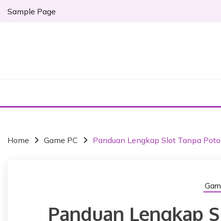
S
Sample Page
k
i
p
t
o
c
o
n
t
e
n
Home
Game PC
Panduan Lengkap Slot Tanpa Poto
t
Gam
Panduan Lengkap S