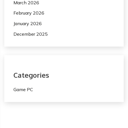
March 2026
February 2026
January 2026
December 2025
Categories
Game PC