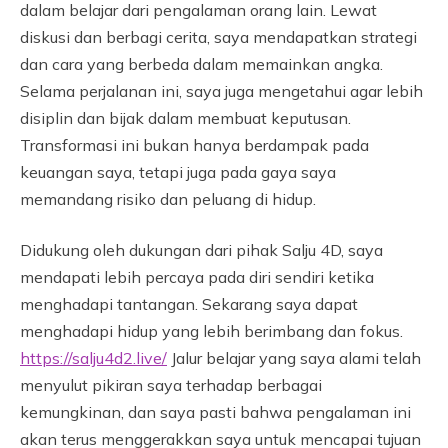
dalam belajar dari pengalaman orang lain. Lewat
diskusi dan berbagi cerita, saya mendapatkan strategi
dan cara yang berbeda dalam memainkan angka.
Selama perjalanan ini, saya juga mengetahui agar lebih
disiplin dan bijak dalam membuat keputusan.
Transformasi ini bukan hanya berdampak pada
keuangan saya, tetapi juga pada gaya saya
memandang risiko dan peluang di hidup.
Didukung oleh dukungan dari pihak Salju 4D, saya
mendapati lebih percaya pada diri sendiri ketika
menghadapi tantangan. Sekarang saya dapat
menghadapi hidup yang lebih berimbang dan fokus.
https://salju4d2.live/
Jalur belajar yang saya alami telah
menyulut pikiran saya terhadap berbagai
kemungkinan, dan saya pasti bahwa pengalaman ini
akan terus menggerakkan saya untuk mencapai tujuan