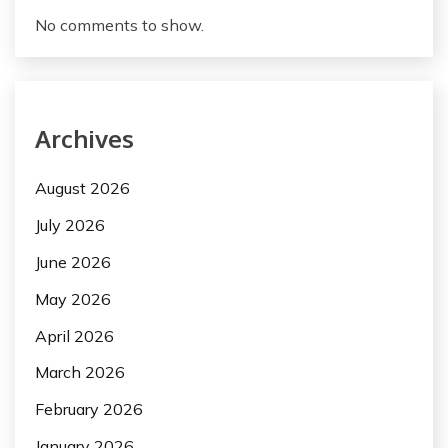
No comments to show.
Archives
August 2026
July 2026
June 2026
May 2026
April 2026
March 2026
February 2026
January 2026