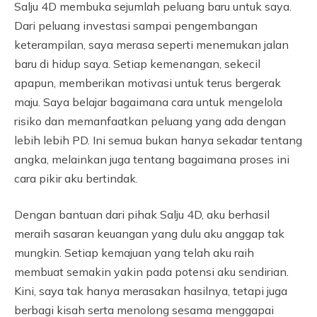
Salju 4D membuka sejumlah peluang baru untuk saya.
Dari peluang investasi sampai pengembangan
keterampilan, saya merasa seperti menemukan jalan
baru di hidup saya. Setiap kemenangan, sekecil
apapun, memberikan motivasi untuk terus bergerak
maju. Saya belajar bagaimana cara untuk mengelola
risiko dan memanfaatkan peluang yang ada dengan
lebih lebih PD. Ini semua bukan hanya sekadar tentang
angka, melainkan juga tentang bagaimana proses ini
cara pikir aku bertindak.
Dengan bantuan dari pihak Salju 4D, aku berhasil
meraih sasaran keuangan yang dulu aku anggap tak
mungkin. Setiap kemajuan yang telah aku raih
membuat semakin yakin pada potensi aku sendirian.
Kini, saya tak hanya merasakan hasilnya, tetapi juga
berbagi kisah serta menolong sesama menggapai