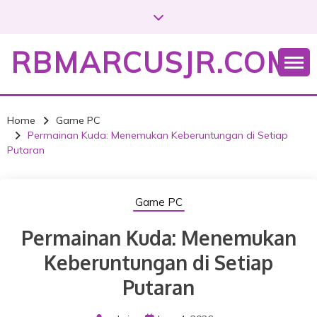
S
k
i
RBMARCUSJR.COM
p
t
o
c
Home
Game PC
o
Permainan Kuda: Menemukan Keberuntungan di Setiap
n
Putaran
t
e
n
Game PC
t
Permainan Kuda: Menemukan
Keberuntungan di Setiap
Putaran