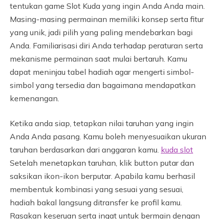
tentukan game Slot Kuda yang ingin Anda Anda main.
Masing-masing permainan memiliki konsep serta fitur
yang unik, jadi pilih yang paling mendebarkan bagi
Anda. Familiarisasi diri Anda terhadap peraturan serta
mekanisme permainan saat mulai bertaruh. Kamu
dapat meninjau tabel hadiah agar mengerti simbol-
simbol yang tersedia dan bagaimana mendapatkan
kemenangan.
Ketika anda siap, tetapkan nilai taruhan yang ingin
Anda Anda pasang. Kamu boleh menyesuaikan ukuran
taruhan berdasarkan dari anggaran kamu.
kuda slot
Setelah menetapkan taruhan, klik button putar dan
saksikan ikon-ikon berputar. Apabila kamu berhasil
membentuk kombinasi yang sesuai yang sesuai,
hadiah bakal langsung ditransfer ke profil kamu.
Rasakan keseruan serta ingat untuk bermain dengan