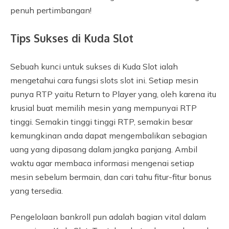
penuh pertimbangan!
Tips Sukses di Kuda Slot
Sebuah kunci untuk sukses di Kuda Slot ialah
mengetahui cara fungsi slots slot ini. Setiap mesin
punya RTP yaitu Return to Player yang, oleh karena itu
krusial buat memilih mesin yang mempunyai RTP
tinggi. Semakin tinggi tinggi RTP, semakin besar
kemungkinan anda dapat mengembalikan sebagian
uang yang dipasang dalam jangka panjang. Ambil
waktu agar membaca informasi mengenai setiap
mesin sebelum bermain, dan cari tahu fitur-fitur bonus
yang tersedia.
Pengelolaan bankroll pun adalah bagian vital dalam