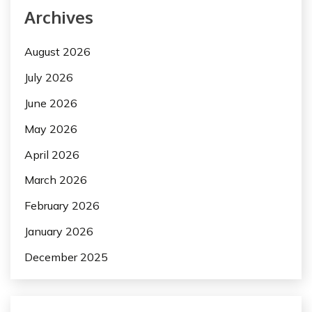
Archives
August 2026
July 2026
June 2026
May 2026
April 2026
March 2026
February 2026
January 2026
December 2025