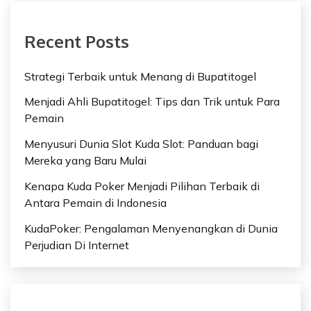
i
g
Recent Posts
a
Strategi Terbaik untuk Menang di Bupatitogel
t
Menjadi Ahli Bupatitogel: Tips dan Trik untuk Para
i
Pemain
o
Menyusuri Dunia Slot Kuda Slot: Panduan bagi
n
Mereka yang Baru Mulai
Kenapa Kuda Poker Menjadi Pilihan Terbaik di
Antara Pemain di Indonesia
KudaPoker: Pengalaman Menyenangkan di Dunia
Perjudian Di Internet