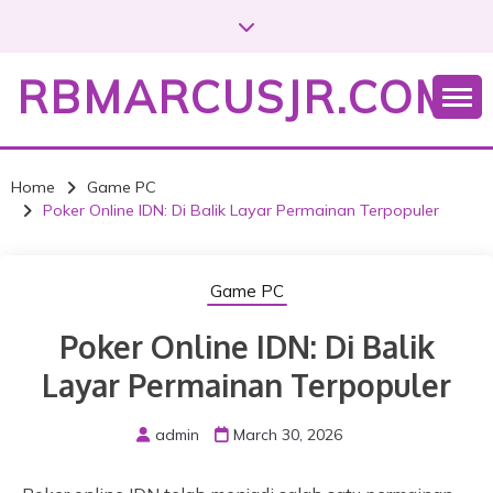
S
k
i
RBMARCUSJR.COM
p
t
o
c
Home
Game PC
o
Poker Online IDN: Di Balik Layar Permainan Terpopuler
n
t
e
Game PC
n
t
Poker Online IDN: Di Balik
Layar Permainan Terpopuler
admin
March 30, 2026