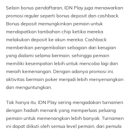
Selain bonus pendaftaran, IDN Play juga menawarkan
promosi reguler seperti bonus deposit dan cashback.
Bonus deposit memungkinkan pemain untuk
mendapatkan tambahan chip ketika mereka
melakukan deposit ke akun mereka. Cashback
memberikan pengembalian sebagian dari kerugian
yang dialami selama bermain, sehingga pemain
memiliki kesempatan lebih untuk mencoba lagi dan
meraih kemenangan. Dengan adanya promosi ini,
aktivitas bermain poker menjadi lebih menyenangkan
dan menguntungkan.
Tak hanya itu, IDN Play sering mengadakan turnamen
dengan hadiah menarik yang memperluas peluang
pemain untuk memenangkan lebih banyak. Turnamen
ini dapat diikuti oleh semua level pemain, dari pemula