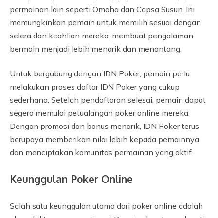
permainan lain seperti Omaha dan Capsa Susun. Ini
memungkinkan pemain untuk memilih sesuai dengan
selera dan keahlian mereka, membuat pengalaman
bermain menjadi lebih menarik dan menantang.
Untuk bergabung dengan IDN Poker, pemain perlu
melakukan proses daftar IDN Poker yang cukup
sederhana. Setelah pendaftaran selesai, pemain dapat
segera memulai petualangan poker online mereka.
Dengan promosi dan bonus menarik, IDN Poker terus
berupaya memberikan nilai lebih kepada pemainnya
dan menciptakan komunitas permainan yang aktif.
Keunggulan Poker Online
Salah satu keunggulan utama dari poker online adalah