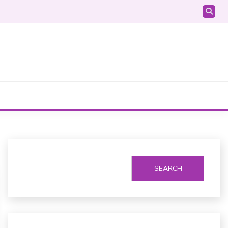
SEARCH