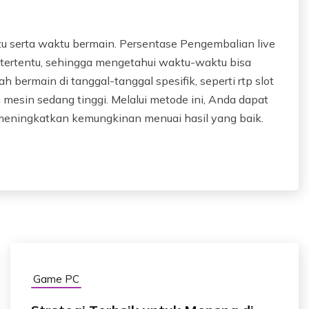
u serta waktu bermain. Persentase Pengembalian live
u tertentu, sehingga mengetahui waktu-waktu bisa
 bermain di tanggal-tanggal spesifik, seperti rtp slot
kan mesin sedang tinggi. Melalui metode ini, Anda dapat
eningkatkan kemungkinan menuai hasil yang baik.
Game PC