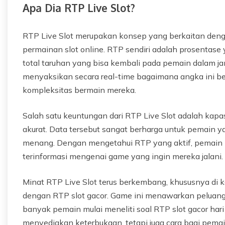
Apa Dia RTP Live Slot?
RTP Live Slot merupakan konsep yang berkaitan deng
permainan slot online. RTP sendiri adalah prosentas
total taruhan yang bisa kembali pada pemain dalam ja
menyaksikan secara real-time bagaimana angka ini b
kompleksitas bermain mereka.
Salah satu keuntungan dari RTP Live Slot adalah kap
akurat. Data tersebut sangat berharga untuk pemain 
menang. Dengan mengetahui RTP yang aktif, pemain 
terinformasi mengenai game yang ingin mereka jalani.
Minat RTP Live Slot terus berkembang, khususnya di
dengan RTP slot gacor. Game ini menawarkan peluang 
banyak pemain mulai meneliti soal RTP slot gacor hari
menyediakan keterbukaan, tetapi juga cara bagi pema