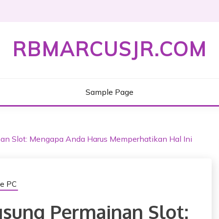
RBMARCUSJR.COM
Sample Page
nan Slot: Mengapa Anda Harus Memperhatikan Hal Ini
e PC
gsung Permainan Slot: