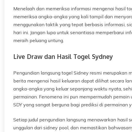
Menelaah dan memeriksa informasi mengenai hasil to
memeriksa angka-angka yang kali tampil dan menyoro
menggunakan taktik yang tepat berbasis informasi, siap
hari ini. Jangan lupa untuk senantiasa memperbarui inf
meraih peluang untung.
Live Draw dan Hasil Togel Sydney
Pengundian langsung togel Sidney resmi merupakan m
berita mengenai hasil keluaran dapat dilihat secara 
angka-angka yang keluar sepanjang waktu nyata, seh
permainan. Fenomena ini pun mempermudah pemain u
SDY yang sangat berguna bagi prediksi di permainan 
Setiap judul pengundian langsung menawarkan hasil sdy
unggulan dari sidney pool, dan memastikan bahwasany