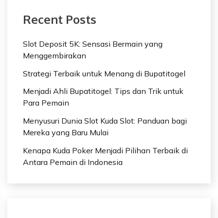
Recent Posts
Slot Deposit 5K: Sensasi Bermain yang
Menggembirakan
Strategi Terbaik untuk Menang di Bupatitogel
Menjadi Ahli Bupatitogel: Tips dan Trik untuk
Para Pemain
Menyusuri Dunia Slot Kuda Slot: Panduan bagi
Mereka yang Baru Mulai
Kenapa Kuda Poker Menjadi Pilihan Terbaik di
Antara Pemain di Indonesia