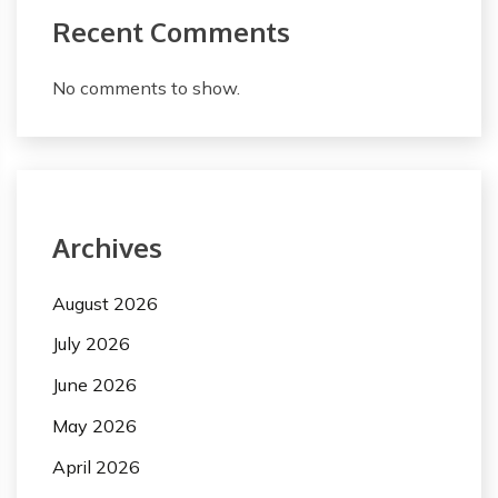
Recent Comments
No comments to show.
Archives
August 2026
July 2026
June 2026
May 2026
April 2026