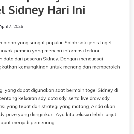
 Sidney Hari Ini
April 7, 2026
mainan yang sangat popular. Salah satu jenis togel
Banyak pemain yang mencari informasi terkini
dan data dari pasaran Sidney. Dengan menguasai
ningkatkan kemungkinan untuk menang dan memperoleh
egi yang dapat digunakan saat bermain togel Sidney di
tentang keluaran sdy, data sdy, serta live draw sdy
asi yang tepat dan strategi yang matang, Anda akan
prize yang diinginkan. Ayo kita telusuri lebih lanjut
 dapat menjadi pemenang.