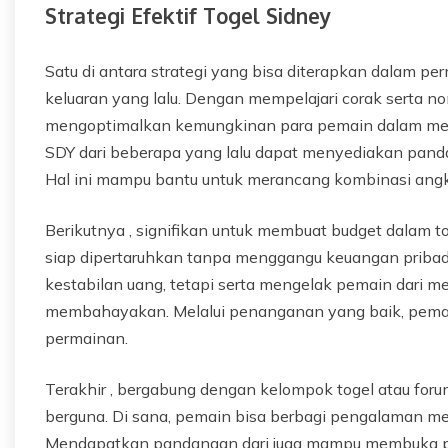
Strategi Efektif Togel Sidney
Satu di antara strategi yang bisa diterapkan dalam per
keluaran yang lalu. Dengan mempelajari corak serta n
mengoptimalkan kemungkinan para pemain dalam memi
SDY dari beberapa yang lalu dapat menyediakan pand
Hal ini mampu bantu untuk merancang kombinasi angk
Berikutnya , signifikan untuk membuat budget dalam to
siap dipertaruhkan tanpa menggangu keuangan pribad
kestabilan uang, tetapi serta mengelak pemain dari 
membahayakan. Melalui penanganan yang baik, pemai
permainan.
Terakhir , bergabung dengan kelompok togel atau forum
berguna. Di sana, pemain bisa berbagi pengalaman mer
Mendapatkan pandangan dari juga mampu membuka p