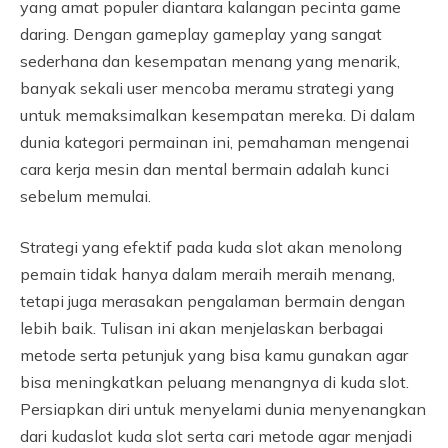
yang amat populer diantara kalangan pecinta game
daring. Dengan gameplay gameplay yang sangat
sederhana dan kesempatan menang yang menarik,
banyak sekali user mencoba meramu strategi yang
untuk memaksimalkan kesempatan mereka. Di dalam
dunia kategori permainan ini, pemahaman mengenai
cara kerja mesin dan mental bermain adalah kunci
sebelum memulai.
Strategi yang efektif pada kuda slot akan menolong
pemain tidak hanya dalam meraih meraih menang,
tetapi juga merasakan pengalaman bermain dengan
lebih baik. Tulisan ini akan menjelaskan berbagai
metode serta petunjuk yang bisa kamu gunakan agar
bisa meningkatkan peluang menangnya di kuda slot.
Persiapkan diri untuk menyelami dunia menyenangkan
dari kudaslot kuda slot serta cari metode agar menjadi