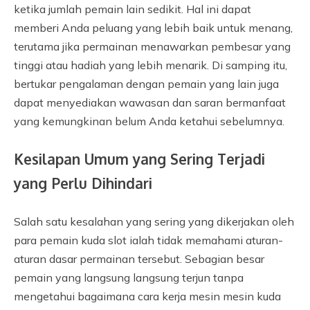
ketika jumlah pemain lain sedikit. Hal ini dapat
memberi Anda peluang yang lebih baik untuk menang,
terutama jika permainan menawarkan pembesar yang
tinggi atau hadiah yang lebih menarik. Di samping itu,
bertukar pengalaman dengan pemain yang lain juga
dapat menyediakan wawasan dan saran bermanfaat
yang kemungkinan belum Anda ketahui sebelumnya.
Kesilapan Umum yang Sering Terjadi
yang Perlu Dihindari
Salah satu kesalahan yang sering yang dikerjakan oleh
para pemain kuda slot ialah tidak memahami aturan-
aturan dasar permainan tersebut. Sebagian besar
pemain yang langsung langsung terjun tanpa
mengetahui bagaimana cara kerja mesin mesin kuda