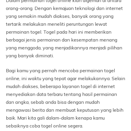
Dalam permainan togel online kian digemari di antara
orang-orang. Dengan kemajuan teknologi dan internet
yang semakin mudah diakses, banyak orang yang
tertarik melakukan meneliti peruntungan lewat
permainan togel. Togel pada hari ini memberikan
berbagai jenis permainan dan kesempatan menang
yang menggoda, yang menjadikannya menjadi pilihan
yang banyak diminati.
Bagi kamu yang pernah mencoba permainan togel
online, ini waktu yang tepat agar melakukannya. Selain
mudah diakses, beberapa layanan togel di internet
menyediakan data terbaru tentang hasil permainan
dan angka, sebab anda bisa dengan mudah
mengawasi berita dan membuat keputusan yang lebih
baik. Mari kita gali dalam-dalam kenapa kamu
sebaiknya coba togel online segera.