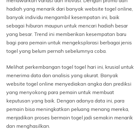
menawarkan variasi dan inovasi. Dengan promo dan
hadiah yang menarik dari banyak website togel online,
banyak individu mengambil kesempatan ini, baik
sebagai hiburan maupun untuk mencari hadiah besar
yang besar. Trend ini memberikan kesempatan baru
bagi para pemain untuk mengeksplorasi berbagai jenis
togel yang belum pernah sebelumnya coba.
Melihat perkembangan togel togel hari ini, krusial untuk
menerima data dan analisis yang akurat. Banyak
website togel online menyediakan angka dan prediksi
yang menyokong para pemain untuk membuat
keputusan yang baik. Dengan adanya data ini, para
pemain bisa meningkatkan peluang menang mereka,
menjadikan proses bermain togel jadi semakin menarik
dan menghasilkan.