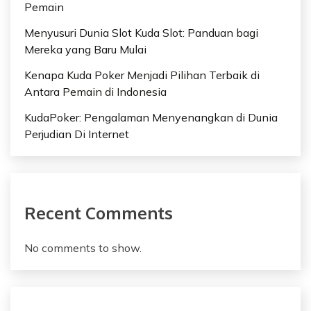
Pemain
o
Menyusuri Dunia Slot Kuda Slot: Panduan bagi
n
Mereka yang Baru Mulai
Kenapa Kuda Poker Menjadi Pilihan Terbaik di
Antara Pemain di Indonesia
KudaPoker: Pengalaman Menyenangkan di Dunia
Perjudian Di Internet
Recent Comments
No comments to show.