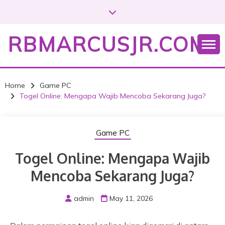
S
k
i
RBMARCUSJR.COM
p
t
o
c
Home
Game PC
o
Togel Online: Mengapa Wajib Mencoba Sekarang Juga?
n
t
e
Game PC
n
t
Togel Online: Mengapa Wajib
Mencoba Sekarang Juga?
admin
May 11, 2026