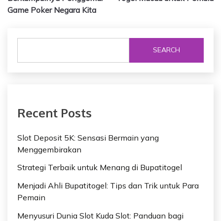
s
Game Poker Negara Kita
t
n
SEARCH
a
v
i
Recent Posts
g
a
Slot Deposit 5K: Sensasi Bermain yang
Menggembirakan
t
Strategi Terbaik untuk Menang di Bupatitogel
i
Menjadi Ahli Bupatitogel: Tips dan Trik untuk Para
o
Pemain
n
Menyusuri Dunia Slot Kuda Slot: Panduan bagi