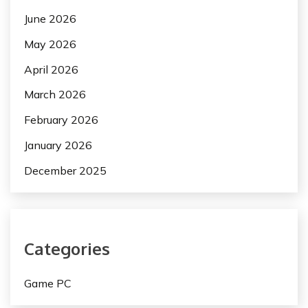
June 2026
May 2026
April 2026
March 2026
February 2026
January 2026
December 2025
Categories
Game PC