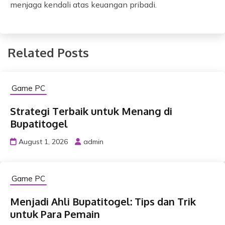
menjaga kendali atas keuangan pribadi.
Related Posts
Game PC
Strategi Terbaik untuk Menang di
Bupatitogel
August 1, 2026
admin
Game PC
Menjadi Ahli Bupatitogel: Tips dan Trik
untuk Para Pemain