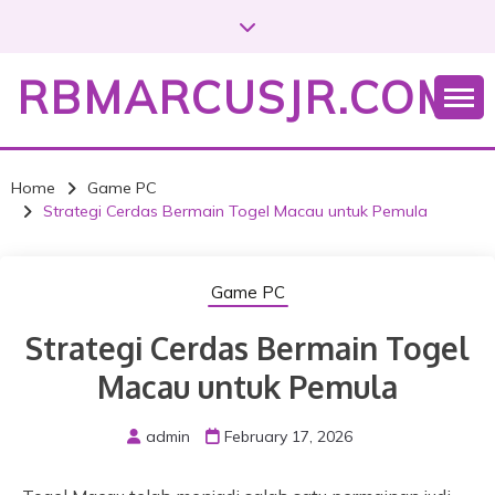
S
k
i
RBMARCUSJR.COM
p
t
o
c
Home
Game PC
o
Strategi Cerdas Bermain Togel Macau untuk Pemula
n
t
e
Game PC
n
t
Strategi Cerdas Bermain Togel
Macau untuk Pemula
admin
February 17, 2026