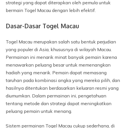
strategi yang dapat diterapkan oleh pemula untuk
bermain Togel Macau dengan lebih efektif.
Dasar-Dasar Togel Macau
Togel Macau merupakan salah satu bentuk perjudian
yang populer di Asia, khususnya di wilayah Macau.
Permainan ini menarik minat banyak pemain karena
menawarkan peluang besar untuk memenangkan
hadiah yang menarik. Pemain dapat memasang
taruhan pada kombinasi angka yang mereka pilih, dan
hasilnya ditentukan berdasarkan keluaran resmi yang
diumumkan. Dalam permainan ini, pengetahuan
tentang metode dan strategi dapat meningkatkan
peluang pemain untuk menang.
Sistem permainan Togel Macau cukup sederhana, di