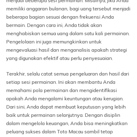
menjadi beberapa sesi permainan. Misalnya, jika Anda
memiliki anggaran bulanan, bagi uang tersebut menjadi
beberapa bagian sesuai dengan frekuensi Anda
bermain. Dengan cara ini, Anda tidak akan
menghabiskan semua uang dalam satu kali permainan.
Pengelolaan ini juga memungkinkan untuk
mengevaluasi hasil dan menganalisis apakah strategi
yang digunakan efektif atau perlu penyesuaian.
Terakhir, selalu catat semua pengeluaran dan hasil dari
setiap sesi permainan. Ini akan membantu Anda
memahami pola permainan dan mengidentifikasi
apakah Anda mengalami keuntungan atau kerugian.
Dari sini, Anda dapat membuat keputusan yang lebih
baik untuk permainan selanjutnya. Dengan disiplin
dalam mengelola keuangan, Anda bisa meningkatkan
peluang sukses dalam Toto Macau sambil tetap