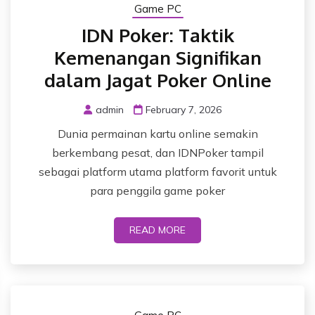
Game PC
IDN Poker: Taktik
Kemenangan Signifikan
dalam Jagat Poker Online
admin
February 7, 2026
Dunia permainan kartu online semakin
berkembang pesat, dan IDNPoker tampil
sebagai platform utama platform favorit untuk
para penggila game poker
READ MORE