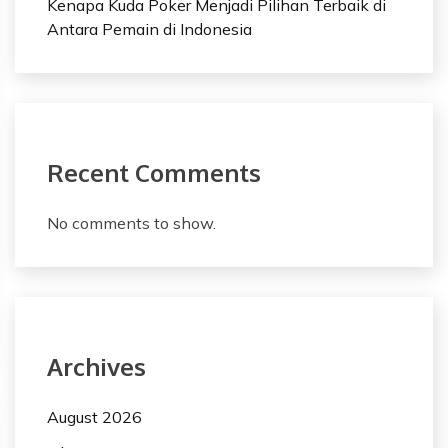
Kenapa Kuda Poker Menjadi Pilihan Terbaik di
Antara Pemain di Indonesia
Recent Comments
No comments to show.
Archives
August 2026