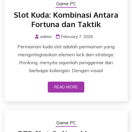
Game PC
Slot Kuda: Kombinasi Antara
Fortuna dan Taktik
admin
February 7, 2026
Permainan kuda slot adalah permainan yang
mengintegrasikan elemen luck dan strategic
thinking, menyita sejumlah penggemar dari
berbagai kalangan. Dengan visual
READ MORE
Game PC