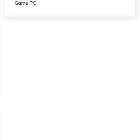
Game PC