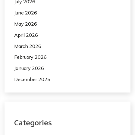
July 2026
June 2026
May 2026
April 2026
March 2026
February 2026
January 2026
December 2025
Categories