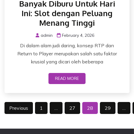
Banyak Diburu Untuk Hari
Ini: Slot dengan Peluang
Menang Tinggi
admin
February 4, 2026
Di dalam alam judi daring, konsep RTP dan
Return to Player merupakan salah satu faktor
krusial yang dicari oleh beberapa
READ MORE
P
Previous
1
…
27
28
29
…
o
s