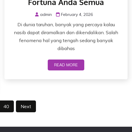
Fortuna Anda Semua
admin
February 4, 2026
Di dunia taruhan, banyak yang percaya kalau
nasib dapat diramalkan dan dikendalikan. Salah
fenomena hal yang tengah sedang banyak
dibahas
READ MORE
40
Next