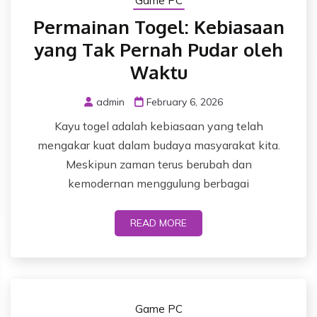
Game PC
Permainan Togel: Kebiasaan
yang Tak Pernah Pudar oleh
Waktu
admin
February 6, 2026
Kayu togel adalah kebiasaan yang telah
mengakar kuat dalam budaya masyarakat kita.
Meskipun zaman terus berubah dan
kemodernan menggulung berbagai
READ MORE
Game PC