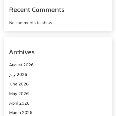
Recent Comments
No comments to show.
Archives
August 2026
July 2026
June 2026
May 2026
April 2026
March 2026