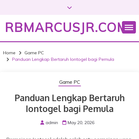
S
k
i
RBMARCUSJR.COM
p
t
o
c
Home
Game PC
o
Panduan Lengkap Bertaruh Iontogel bagi Pemula
n
t
e
Game PC
n
t
Panduan Lengkap Bertaruh
Iontogel bagi Pemula
admin
May 20, 2026