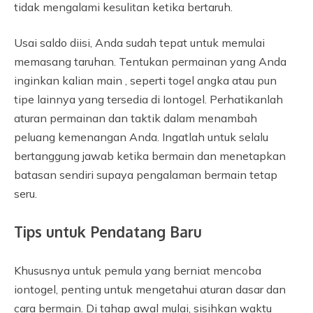
tidak mengalami kesulitan ketika bertaruh.
Usai saldo diisi, Anda sudah tepat untuk memulai
memasang taruhan. Tentukan permainan yang Anda
inginkan kalian main , seperti togel angka atau pun
tipe lainnya yang tersedia di Iontogel. Perhatikanlah
aturan permainan dan taktik dalam menambah
peluang kemenangan Anda. Ingatlah untuk selalu
bertanggung jawab ketika bermain dan menetapkan
batasan sendiri supaya pengalaman bermain tetap
seru.
Tips untuk Pendatang Baru
Khususnya untuk pemula yang berniat mencoba
iontogel, penting untuk mengetahui aturan dasar dan
cara bermain. Di tahap awal mulai, sisihkan waktu