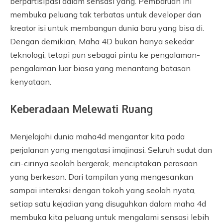
berpartisipasi dalam sensasi yang. Pembaruan ini
membuka peluang tak terbatas untuk developer dan
kreator isi untuk membangun dunia baru yang bisa di.
Dengan demikian, Maha 4D bukan hanya sekedar
teknologi, tetapi pun sebagai pintu ke pengalaman-
pengalaman luar biasa yang menantang batasan
kenyataan.
Keberadaan Melewati Ruang
Menjelajahi dunia maha4d mengantar kita pada
perjalanan yang mengatasi imajinasi. Seluruh sudut dan
ciri-cirinya seolah bergerak, menciptakan perasaan
yang berkesan. Dari tampilan yang mengesankan
sampai interaksi dengan tokoh yang seolah nyata,
setiap satu kejadian yang disuguhkan dalam maha 4d
membuka kita peluang untuk mengalami sensasi lebih