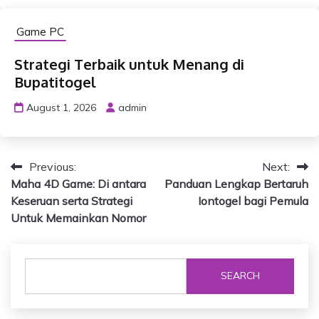
Game PC
Strategi Terbaik untuk Menang di
Bupatitogel
August 1, 2026
admin
P
Previous:
Next:
Maha 4D Game: Di antara
Panduan Lengkap Bertaruh
o
Keseruan serta Strategi
Iontogel bagi Pemula
s
Untuk Memainkan Nomor
t
n
SEARCH
a