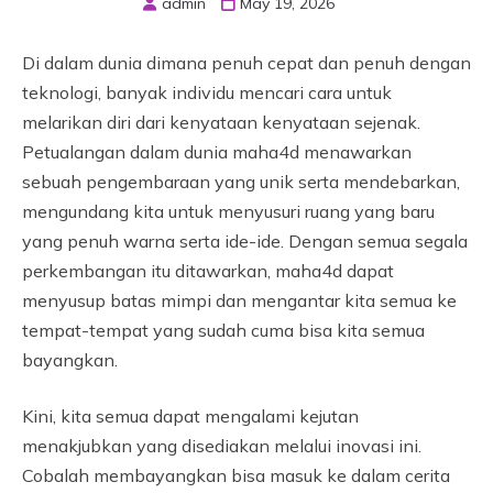
admin
May 19, 2026
Di dalam dunia dimana penuh cepat dan penuh dengan
teknologi, banyak individu mencari cara untuk
melarikan diri dari kenyataan kenyataan sejenak.
Petualangan dalam dunia maha4d menawarkan
sebuah pengembaraan yang unik serta mendebarkan,
mengundang kita untuk menyusuri ruang yang baru
yang penuh warna serta ide-ide. Dengan semua segala
perkembangan itu ditawarkan, maha4d dapat
menyusup batas mimpi dan mengantar kita semua ke
tempat-tempat yang sudah cuma bisa kita semua
bayangkan.
Kini, kita semua dapat mengalami kejutan
menakjubkan yang disediakan melalui inovasi ini.
Cobalah membayangkan bisa masuk ke dalam cerita