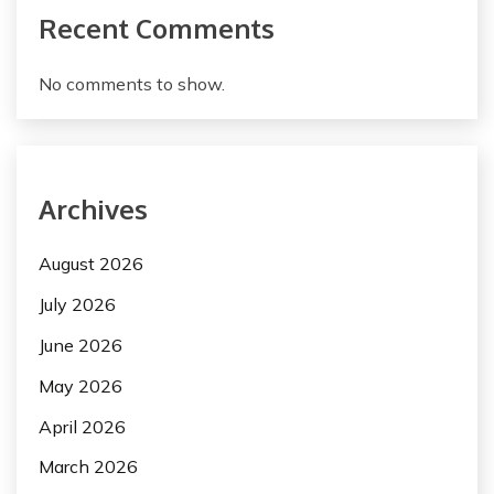
Recent Comments
No comments to show.
Archives
August 2026
July 2026
June 2026
May 2026
April 2026
March 2026